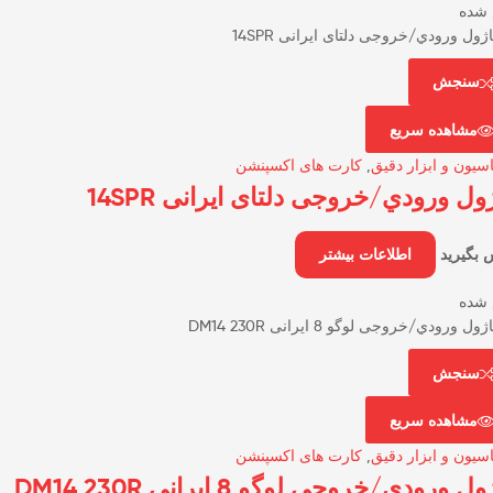
 شده
سنجش
مشاهده سریع
اسیون و ابزار دقیق
,
کارت های اکسپنشن
ول ورودي/خروجی دلتای ایرانی 14SPR
 بگیرید
اطلاعات بیشتر
 شده
سنجش
مشاهده سریع
اسیون و ابزار دقیق
,
کارت های اکسپنشن
ل ورودي/ﺧﺮوﺟﯽ ﻟﻮﮔﻮ 8 ایرانی DM14 230R