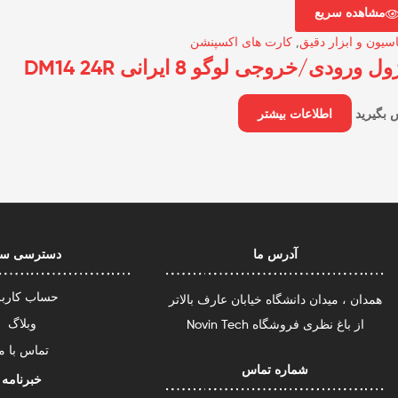
مشاهده سریع
اسیون و ابزار دقیق
,
کارت های اکسپنشن
ل ورودی/خروجی لوگو 8 ایرانی DM14 24R
 بگیرید
اطلاعات بیشتر
آدرس ما
دسترسی سر
حساب کارب
همدان ، میدان دانشگاه خیابان عارف بالاتر
وبلاگ
از باغ نظری فروشگاه Novin Tech
تماس با ما
شماره تماس
خبرنامه