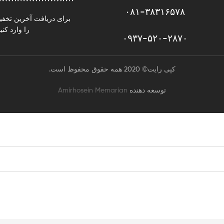
۰۸۱-۳۸۳۱۶۵۷۸
برای دریافت آخرین تخفی
را وارد کنید
۰۹۳۷-۵۲۰-۲۸۷۰​
کپی رایت© 2020 همه حقوق محفوظ است.
توسعه دهنده
Amirhosein Memarian