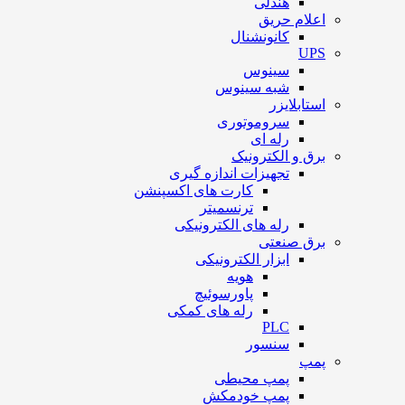
هندلی
اعلام حریق
کانونشنال
UPS
سینوس
شبه سینوس
استابلایزر
سروموتوری
رله ای
برق و الکترونیک
تجهیزات اندازه گیری
کارت های اکسپنشن
ترنسمیتر
رله های الکترونیکی
برق صنعتی
ابزار الکترونیکی
هویه
پاورسوئیچ
رله های کمکی
PLC
سنسور
پمپ
پمپ محیطی
پمپ خودمکش