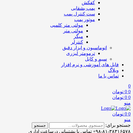
کفکش
پمپ بشقابی
ست کنترل پمپ
موتور پمپ
مولتی متر کلمپی
مولتی متر
میگر
کنترلر
اتوماسیون و ابزار دقیق
ترمومتر لیزری
سیم و کابل
فایل های آموزشی و نرم افزار
وبلاگ
تماس با ما
0
0
0
تومان
0
0
تومان
منو
0
0
تومان
منو
جستجو برای:
جستجو
۹۸-۸۱-۳۸۳۱۶۵۷۸+
تماس با پشتیبانی
درساعت اداری