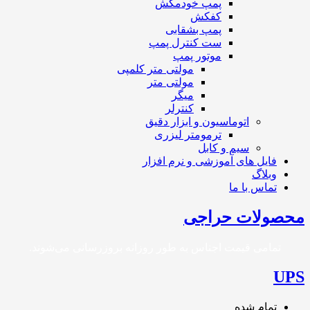
پمپ خودمکش
کفکش
پمپ بشقابی
ست کنترل پمپ
موتور پمپ
مولتی متر کلمپی
مولتی متر
میگر
کنترلر
اتوماسیون و ابزار دقیق
ترمومتر لیزری
سیم و کابل
فایل های آموزشی و نرم افزار
وبلاگ
تماس با ما
محصولات حراجی
تمامی قیمت‌ اجناس به طور روزانه بروزرسانی می‌شوند.
UPS
تمام شده