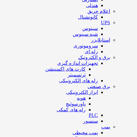
هندلی
اعلام حریق
کانونشنال
UPS
سینوس
شبه سینوس
استابلایزر
سروموتوری
رله ای
برق و الکترونیک
تجهیزات اندازه گیری
کارت های اکسپنشن
ترنسمیتر
رله های الکترونیکی
برق صنعتی
ابزار الکترونیکی
هویه
پاورسوئیچ
رله های کمکی
PLC
سنسور
پمپ
پمپ محیطی