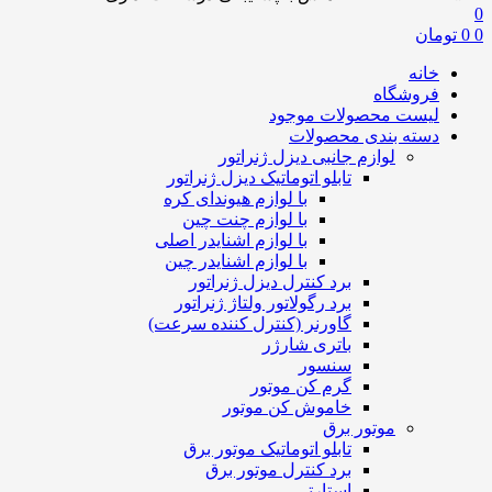
0
0
0
تومان
خانه
فروشگاه
لیست محصولات موجود
دسته بندی محصولات
لوازم جانبی دیزل ژنراتور
تابلو اتوماتیک دیزل ژنراتور
با لوازم هیوندای کره
با لوازم چنت چین
با لوازم اشنایدر اصلی
با لوازم اشنایدر چین
برد کنترل دیزل ژنراتور
برد رگولاتور ولتاژ ژنراتور
گاورنر (کنترل کننده سرعت)
باتری شارژر
سنسور
گرم کن موتور
خاموش کن موتور
موتور برق
تابلو اتوماتیک موتور برق
برد کنترل موتور برق
استارتی