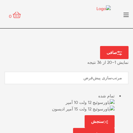
0
صافی
نمایش 1–20 از 36 نتیجه
تمام شده
سنجش