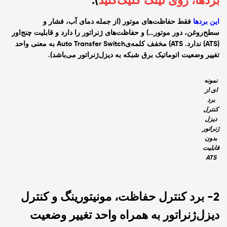
بردها، روی لینک کلیک‌کنید
).
این بردها
فقط حفاظت‌های موتور (از جمله دمای آب، فشار و
سطح‌‌روغن، دور موتور…) و حفاظت‌های ژنراتور را دارد و قابلیت چنج‌اور
(ATS) ندارد. ATS) مخفف کلمه‌یAuto Transfer Switch به معنی واحد
تغییر وضعیت اتوماتیک برق شبکه به دیزل‌ژنراتور می‌باشد).
نمونه
ای از
برد
کنترل
دیزل
ژنراتور
بدون
قابلیت
ATS
2- برد کنترل حفاظت، مونیتورینگ و کنترل
دیزل‌ژنراتور به همراه واحد تغییر وضعیت