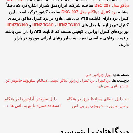
دیاکو مدل DEC 207
ساخت شرکت ابزاردقیق شیراز اشاره‌کرد که دقیقاً
مشابه ب
رد کنترل دیتاکام مدل DKG 207
ساخت کشور ترکیه است. این
کنترل برد دارای قابلیت ATS می‌باشد. علاوه بر برد کنترل دیاکو، بردهای
کنترل تبریز آزما با مدل های
HENZ TG100
،
HENZ TG80
و
HENZTG160
نیز بردهای کنترل ایرانی با کیفیتی هستند که قابلیت ATS را دارا می باشند
و قیمت رقابتی مناسبی نسبت به سایر رقبای ایرانی موجود در بازار
دارند.
دسته بندی:
دیزل ژنراتور
,
فنی
برچسب ها:
برد کنترل
,
برد کنترل ژنراتور
,
دیاکو
,
دیپسی
,
دیتاکام
,
سلونوئید خاموش کن
,
شارژر باتری
,
می بای
دلیل خطای محافظ برق در هنگام
دلیل سوختن آداپتورها در هنگام
استفاده همراه با یو پی اس ها
وصل به پورت خروجی یو پی اس
دیدگاهتان را بنویسید