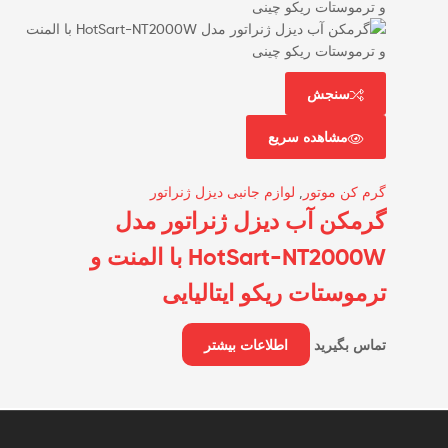
سنجش
مشاهده سریع
گرم کن موتور
,
لوازم جانبی دیزل ژنراتور
گرمکن آب دیزل ژنراتور مدل
HotSart-NT2000W با المنت و
ترموستات ریکو ایتالیایی
تماس بگیرید
اطلاعات بیشتر