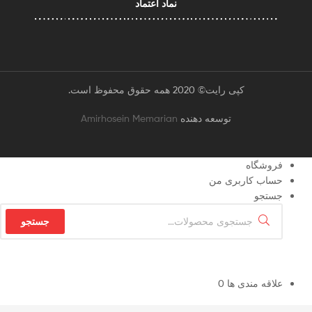
نماد اعتماد
کپی رایت© 2020 همه حقوق محفوظ است.
توسعه دهنده
Amirhosein Memarian
فروشگاه
حساب کاربری من
جستجو
جستجو
علاقه مندی ها
0