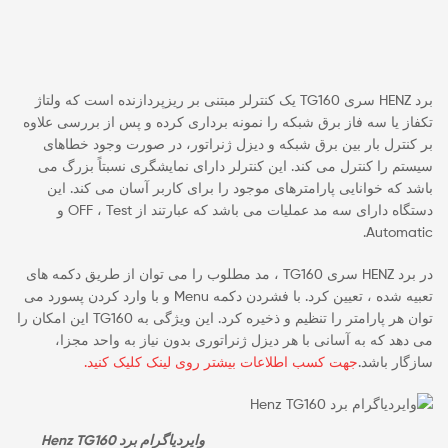
برد HENZ سری TG160 یک کنترلر مبتنی بر ریزپردازنده است که ولتاژ
تکفاز یا سه فاز برق شبکه را نمونه برداری کرده و پس از بررسی علاوه
بر کنترل بار بین برق شبکه و دیزل ژنراتور، در صورت وجود خطاهای
سیستم را کنترل می کند. این کنترلر دارای نمایشگری نسبتاً بزرگ می
باشد که خوانایی پارامترهای موجود را برای کاربر آسان می کند. این
دستگاه دارای سه مد عملیات می باشد که عبارتند از OFF ، Test و
Automatic.
در برد HENZ سری TG160 ، مد مطلوب را می توان از طریق دکمه های
تعبیه شده ، تعیین کرد. با فشردن دکمه Menu و با وارد کردن پسورد می
توان هر پارامتر را تنظیم و ذخیره کرد. این ویژگی به TG160 این امکان را
می دهد که به آسانی با هر دیزل ژنراتوری بدون نیاز به واحد مجزا،
سازگار باشد.
جهت کسب اطلاعات بیشتر روی لینک کلیک کنید.
وایردیاگرام برد Henz TG160