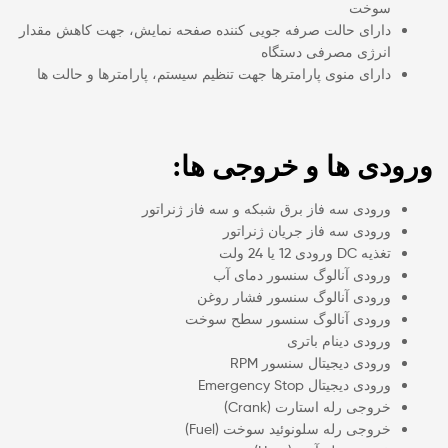
سوخت
دارای حالت صرفه جویی کننده صفحه نمایش، جهت کاهش مقدار
انرژی مصرفی دستگاه
دارای منوی پارامترها جهت تنظیم سیستم، پارامترها و حالت ها
ورودی ها و خروجی ها:
ورودی سه فاز برق شبکه و سه فاز ژنراتور
ورودی سه فاز جریان ژنراتور
تغذیه DC ورودی 12 یا 24 ولت
ورودی آنالوگ سنسور دمای آب
ورودی آنالوگ سنسور فشار روغن
ورودی آنالوگ سنسور سطح سوخت
ورودی دینام باتری
ورودی دیجیتال سنسور RPM
ورودی دیجیتال Emergency Stop
خروجی رله استارت (Crank)
خروجی رله سلونوئید سوخت (Fuel)