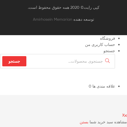
کپی رایت© 2020 همه حقوق محفوظ است.
توسعه دهنده
Amirhosein Memarian
فروشگاه
حساب کاربری من
جستجو
جستجو
جستجو
برای:
علاقه مندی ها
0
X
مشاهده سبد خرید شما
بستن