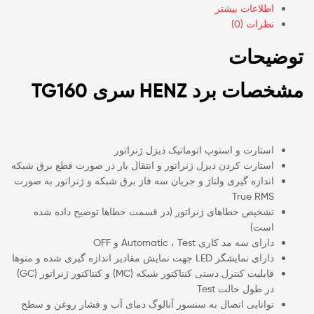
اطلاعات بیشتر
نظرات (0)
توضیحات
مشخصات برد HENZ سری TG160
استارت و استوپ اتوماتیک دیزل ژنراتور
استارت کردن دیزل ژنراتور و انتقال بار در صورت قطع برق شبکه
اندازه گیری ولتاژ و جریان سه فاز برق شبکه و ژنراتور به صورت
True RMS
تشخیص خطاهای ژنراتور (در قسمت خطاها توضیح داده شده
است)
دارای سه مد کاری Automatic ، Test و OFF
دارای نمایشگر LED جهت نمایش مقادیر اندازه گیری شده و منوها
قابلیت کنترل دستی کنتاکتور شبکه (MC) و کنتاکتور ژنراتور (GC)
در طول حالت Test
توانایی اتصال به سنسور آنالوگ دمای آب و فشار روغن و سطح