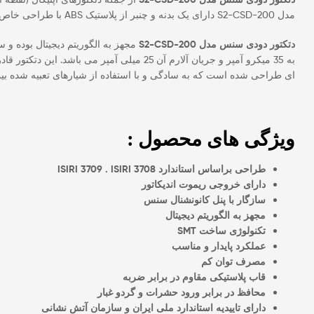
مدل S2-CSD-200 دارای یک بدنه و چنبر از پلاستیک ABS با طراحی خاص به منظور تشخیص ذرات دود ، جلوگیری از ورود و اختلال ذرات گرد و غبار و محافظت در برابر ورود نورهای محیطی کاذب می باشد.
دتکتور دودی سنس مدل S2-CSD-200
ای طراحی شده است که به سادگی و با استفاده از شیارهای تعبیه شده بین
ویژگی های محصول :
طراحی براساس استاندارد ISIRI 3709 . ISIRI 3708
دارای خروجی ریموت اندیکاتور
سازگار با پنل کانونشنال سنس
مجهز به الگوریتم دیجیتال
تکنولوژی ساخت SMT
عملکرد پایدار و مناسب
مصرف توان کم
قاب پلاستیکی مقاوم در برابر ضربه
محافظ در برابر ورود حشرات و گردو غبار
دارای تاییدیه استاندارد ملی ایران و سازمان آتش نشانی