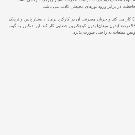
مجهز به الگوریتم دیجیتال بوده و سازگاری کاملی با پنل کانونشنال سنس دارد. این دتکتور با ولتاژ تغذیه 27 ولت DC کار می کند و جریان مصرفی آن در کارکرد نرمال ، بسیار پایین و نزدیک
به 35 میکرو آمپر و جریان آلارم آن 25 میلی آمپر می باشد. این دتکتور قادر است در محیط هایی با دمای منفی 10 تا 70 درجه سلسیوس و درجه رطوبت 95 درصد (بدون میعان) بدون کوچکترین خطایی کار کند. این دتکتور به گونه
تعویض قطعات به راحتی صورت پذیرد.