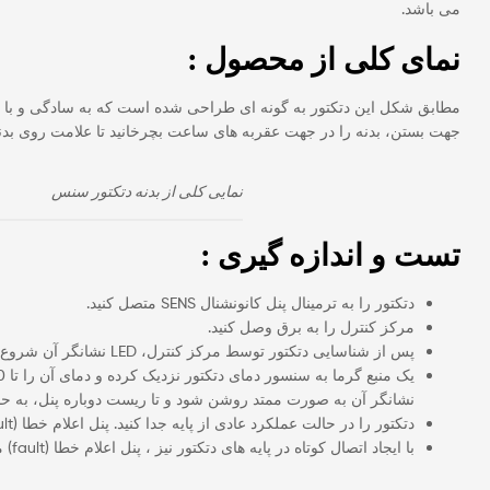
می باشد.
نمای کلی از محصول :
مطابق شکل این دتکتور به گونه ای طراحی شده است که به سادگی و با است
جهت بستن، بدنه را در جهت عقربه های ساعت بچرخانید تا علامت روی بد
نمایی کلی از بدنه دتکتور سنس
تست و اندازه گیری :
دتکتور را به ترمینال پنل کانونشنال SENS متصل کنید.
مرکز کنترل را به برق وصل کنید.
پس از شناسایی دتکتور توسط مرکز کنترل، LED نشانگر آن شروع به چشمک زدن می کند.
نشانگر آن به صورت ممتد روشن شود و تا ریست دوباره پنل، به حا
دتکتور را در حالت عملکرد عادی از پایه جدا کنید. پنل اعلام خطا (fault) می کند و پس از مونتاژ دوباره به صورت خودکار ، خطای پنل رفع می گردد.
با ایجاد اتصال کوتاه در پایه های دتکتور نیز ، پنل اعلام خطا (fault) می کند.