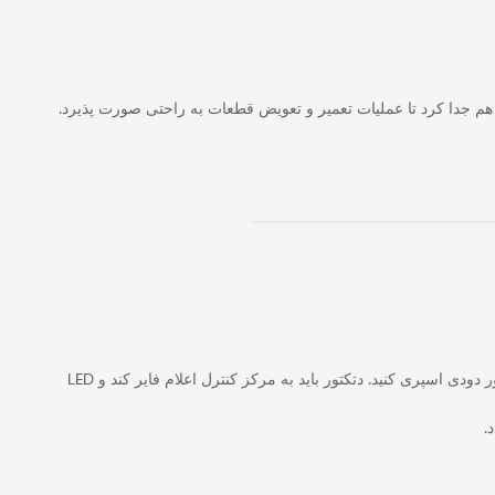
هم جدا کرد تا عملیات تعمیر و تعویض قطعات به راحتی صورت پذیرد.
یک منبع گرما به سنسور دمای دتکتور نزدیک کرده و دمای آن را تا 70 درجه سانتی گراد بالا ببرید و یا با استفاده از اسپری دود، به داخل چمبر دتکتور دودی اسپری کنید. دتکتور باید به مرکز کنترل اعلام فایر کند و LED