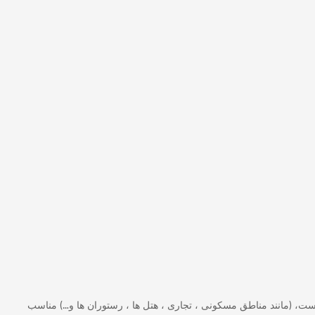
ت، (مانند مناطق مسکونی ، تجاری ، هتل ها ، رستوران ها و…) مناسب