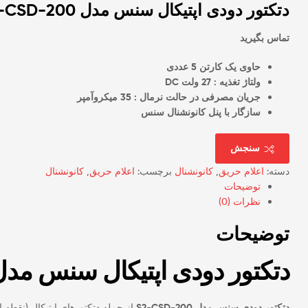
دتکتور دودی اپتیکال سنس مدل Sens S2-CSD-200
تماس بگیرید
حاوی یک کارتن 5 عددی
ولتاژ تغذیه : 27 ولت DC
جریان مصرفی در حالت نرمال : 35 میکروآمپر
سازگار با پنل کانونشنال سنس
سنجش
دسته:
اعلام حریق
,
کانونشنال
برچسب:
اعلام حریق
,
کانونشنال
توضیحات
نظرات (0)
توضیحات
دتکتور دودی اپتیکال سنس مدل ns S2-CSD-200
دتکتور دودی سنس مدل S2-CSD-200
از جمله دتکتورهای اپتیکال (نقطه 