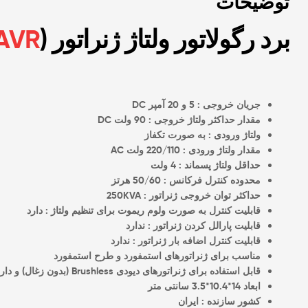
توضیحات
برد رگولاتور ولتاژ ژنراتور (
AVR
جریان خروجی : 5 و 20 آمپر DC
مقدار حداکثر ولتاژ خروجی : 90 ولت DC
ولتاژ ورودی : به صورت تکفاز
مقدار ولتاژ ورودی : 220/110 ولت AC
حداقل ولتاژ پسماند : 4 ولت
محدوده کنترل فرکانس : 50/60 هرتز
حداکثر توان خروجی ژنراتور : 250KVA
قابلیت کنترل به صورت ولوم ریموت برای تنظیم ولتاژ : دارد
قابلیت پارالل کردن ژنراتور : ندارد
قابلیت کنترل اضافه بار ژنراتور : ندارد
مناسب برای ژنراتورهای استمفورد و طرح استمفورد
قابل استفاده برای ژنراتورهای دیودی Brushless (بدون زغال) و دارای سیم پیچ exciter
ابعاد 14*10.4*3.5 سانتی متر
کشور سازنده : ایران