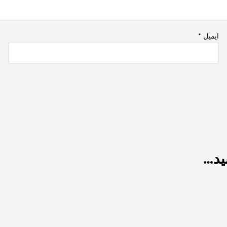
ایمیل
*
ید…