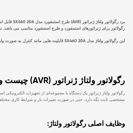
برد رگولاتور ولتاژ ژنراتور (AVR) طرح استمفورد مدل SX460 20A
رگولاتور برای ژنراتورهای استمفورد و طرح استمفورد مناسب می باشد. نو
این رگولاتور ولتاژ مدل SX460 20A قابلیت هایی مانند کنترل به صورت ولوم ریموت ، پارالل کردن و کنترل اضافه بار ژنراتور را دارا نمی باشد.
رگولاتور ولتاژ ژنراتور (AVR) چیست و چگونه عمل می کند:
رگولاتور ولتاژ ژنراتور یک دستگاه یا مجموعه‌ای از تجهیزات الکترونیکی
مشخصی ثابت نگه دارد، حتی در صورت تغییرات بار و شرایط کاری مختلف
وظایف اصلی رگولاتور ولتاژ: