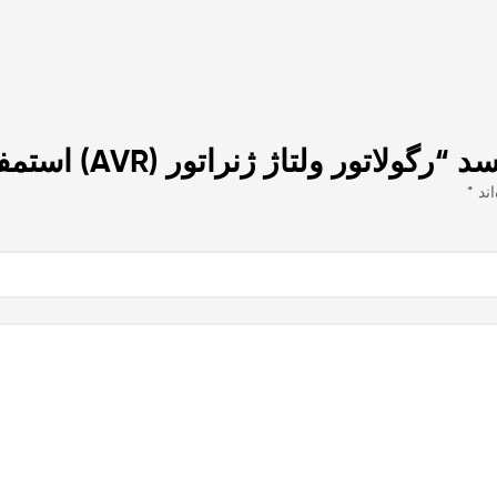
 ژنراتور (AVR) استمفورد مدل SX460 20A”
اند
*