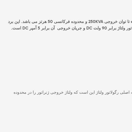
قابل استفاده برای ژنراتورهای دیودی Brushless (بدون زغال) و دارای سیم پیچ exciter تا توان خروجی 250KVA و محدوده فرکانسی 50 هرتز می باشد. این برد
برابر 90 ولت DC و
جریان خروجی آن برابر 5 آمپر DC است.
اصلی رگولاتور ولتاژ این است که ولتاژ خروجی ژنراتور را در محدوده