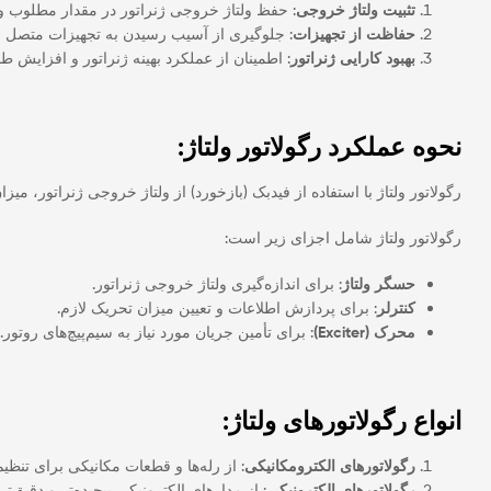
تثبیت ولتاژ خروجی
: حفظ ولتاژ خروجی ژنراتور در مقدار مطلوب و
حفاظت از تجهیزات
: جلوگیری از آسیب رسیدن به تجهیزات متصل به ژ
بهبود کارایی ژنراتور
: اطمینان از عملکرد بهینه ژنراتور و افزایش ط
نحوه عملکرد رگولاتور ولتاژ:
رگولاتور ولتاژ با استفاده از فیدبک (بازخورد) از ولتاژ خروجی ژنراتور، میزان تحریک (Excitation) سیم‌پیچ‌های روتور را تنظیم می‌کند. این تحریک معمولاً توسط جریان DC تأمین می‌شود که از طر
رگولاتور ولتاژ شامل اجزای زیر است:
حسگر ولتاژ
: برای اندازه‌گیری ولتاژ خروجی ژنراتور.
کنترلر
: برای پردازش اطلاعات و تعیین میزان تحریک لازم.
محرک (Exciter)
: برای تأمین جریان مورد نیاز به سیم‌پیچ‌های روتور.
انواع رگولاتورهای ولتاژ:
رگولاتورهای الکترومکانیکی
: از رله‌ها و قطعات مکانیکی برای تنظیم
رگولاتورهای الکترونیکی
: از مدارهای الکترونیکی پیچیده‌تر و دقیق‌ت