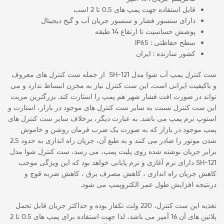
قابل استفاده جهت پمپ های 0.5 تا 2 اسب
دارای سنسور فشار و سنسور جریان آب و گیج دیجیتال
پوشش حساسیت تا ارتفاع 14 طبقه
سطح حفاظتی : IP65
کشور سازنده : ایران
ست کنترل پمپ آب شوا مدل SH-121 از جمله ست کنترل های معروف
و باکیفیت ایرانی است. این ست کنترل نیاز به مخزن انبساط ندارد و می
تواند در صورت افت فشار شهر هم پمپ را استارت کند. بزرگترین مزیت
این ست کنترل نسبت به سایر ست کنترل های موجود در بازار، استارت و
استوپ نرم پمپ می باشد. به عبارت دیگر، برخلاف سایر ست کنترل های
پمپ موجود در بازار که به صورت یک ضرب فرمان روشن و خاموش
شدن موتور را صادر می کنند و به طبع آن، جریان راه اندازی به حدود 2.5
برابر جریان نوشته شده روی پلیت پمپ، می رسد، ست کنترل شوا مدل
SH-121 دارای نرم آغازی و نرم پایانی خواهد بود که این ویژگی موجب
کاهش جریان راه اندازی ، کاهش مصرف برق ، کاهش ضربه قوچ و
درنتیجه افزایش طول عمر الکتروپمپ می شود.
تغذیه این ست کنترل، 220 ولت تکفاز بوده و حداکثر جریان قابل تحمل
پلاتین های آن 16 آمپر می باشد، لذا جهت استفاده برای پمپ های 0.5 تا 2