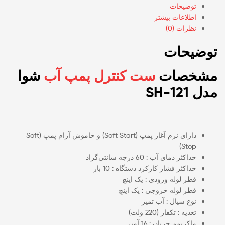
توضیحات
اطلاعات بیشتر
نظرات (0)
توضیحات
مشخصات
ست کنترل پمپ آب
شوا
مدل SH-121
دارای نرم آغاز پمپ (Soft Start) و خاموش آرام پمپ (Soft
Stop)
حداکثر دمای آب : 60 درجه سانتی‌گراد
حداکثر فشار کارکرد دستگاه : 10 بار
قطر لوله ورودی : یک اینچ
قطر لوله خروجی : یک اینچ
نوع سیال : آب تمیز
تغذیه : تکفاز (220 ولت)
ماکزیمم جریان : 16 آمپر