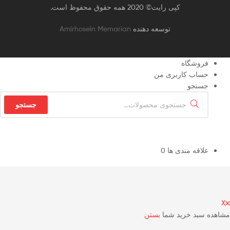
کپی رایت© 2020 همه حقوق محفوظ است.
توسعه دهنده
Amirhosein Memarian
فروشگاه
حساب کاربری من
جستجو
جستجو
علاقه مندی ها
0
X
مشاهده سبد خرید شما
بستن