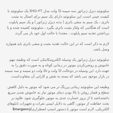
سلونوئید دیزل ژنراتور سه سیمه 12 ولت مدل XHQ-PT یک سلونوئید با
کیفیت چینی است. این سلونوئید دارای یک سیم برای اتصال به مثبت
باتری ، یک سیم به منفی باتری ( بدنه دیزل ژنراتور ) و یک سیم پایلوت
است که هنگامی که ولتاژ مثبت باتری بگیرد ، سلونوئید کشیده شده و با
برداشتن تغذیه سیم پایلوت ، مجددا با حالت اول خود باز می گردد.
لازم به ذکر است که در این حالت تغذیه مثبت و منفی باتری باید همواره
وصل باشد.
سلونوئید دیزل ژنراتور یک وسیله الکترومکانیکی است که وظیفه مهم
خاموش و روشن‌کردن موتور در زمانی کوتاه و به صورت دقیق را به
عهده دارد. این وسیله در دوحالت 12 ولت و 24 ولت دو سیمه و سه سیمه
در بازار موجود می باشد که بسته به نقش و کارایی آن متفاوت‌است.
وظیفه این سلونوئید زمانی پررنگ تر می شود که موتور به دلیل کاهش
سطح و فشار روغن یا بالا بودن دمای موتور نیاز به خاموش شدن سریع
داشته‌باشد تا از بروز خسارت جدی به موتور جلوگیری شود. علاوه بر
بحث حفاظت از موتور، گاهی به دلایل ایمنی نفرات و تجهیزات تابلوهای
الکتریکی، لازم است موتور با دستور استپ اضطراری(
Emergency