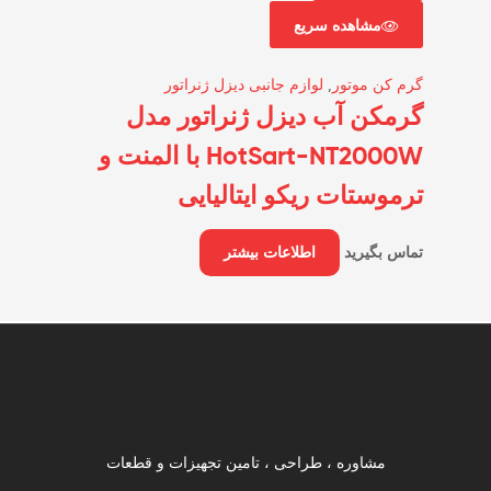
مشاهده سریع
گرم کن موتور
,
لوازم جانبی دیزل ژنراتور
گرمکن آب دیزل ژنراتور مدل
HotSart-NT2000W با المنت و
ترموستات ریکو ایتالیایی
تماس بگیرید
اطلاعات بیشتر
مشاوره ، طراحی ، تامین تجهیزات و قطعات