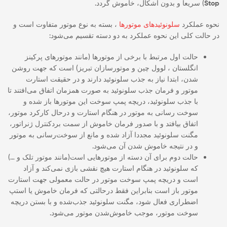
Stop
) سریعا و بدون اشکال، خاموش گردد.
نحوه عملکرد
سلونوئیدهای موتورها
، بسته به نوع موتور متفاوت است و
در حالت کلی این نحوه عملکرد به دو دسته تقسیم می‌شود:
حالت اول مرتبط با برخی از موتورها (مانند موتورهای پرکینز
انگلستان ، لوول چین و موتورسازان تبریز) است که جهت روشن
شدن، ابتدا نیاز به جذب سلونوئید دارند و در حقیقت استارت
موتور و فرمان جذب سلونوئید به صورت همزمان اتفاق می‌افتند تا
با جذب سلونوئید، دریچه پمپ سوخت این موتورها باز شده و
سوخت رسانی به موتور در هنگام استارت و درحال کارکرد موتور،
اتفاق بیافتد و با صدور فرمان خاموش از سمت بردکنترل ژنراتور،
مگنت سلونوئید مجددا آزاد شده و مانع از سوخت‌رسانی به موتور
و در نتیجه خاموش شدن آن می‌شود.
حالت دوم برای آن دسته از موتورهایی است(مانند موتور تلک و …)
که سلونوئید در هنگام استارت هیچ نقشی بازی نمی‌کند و آزاد
است و دریچه پمپ سوخت موتور در حالت معمولی جهت استارت
موتور باز است بنابراین فقط درحالتی که فرمان خاموش یا استپ
اضطراری فعال شود، مگنت سلونوئید جذب‌شده و با بستن دریچه
سوخت موتور، موجب خاموش‌شدن موتور می‌شود.