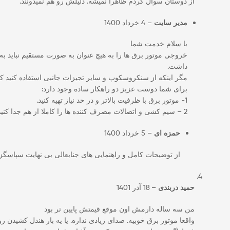
از دوستان سوال کردم ظاهرا نمیشه. دلیلش رو هم نمیدونند.
مدیر سایت
–
4 خرداد 1400
با سلام خدمت شما
خروجی موتور برق ها را به هیچ عنوان به صورت مستقیم نباید به
داشت.
مگر اینکه از سنکروسکوپ و سایر تجیزات جانبی استفاده کنید که 
برای شما دوست عزیز دو راهکار ساده وجود دارد:
1- موتور برق با ظرفیت بالاتر و در حد نیاز تهیه کنید.
2 – سیم کشی و اتصالات مصرف کننده ها را کاملا از هم جدا کنید به صورتی که مدار هر کدام از موتور برق ها به صورت کاملا مجزا از هم و بدون اتصال الکتریکال باشد.
حمزه ای
–
5 خرداد 1400
از توضیحات کامل و راهنمایی های جنابعالی بی نهایت سپاسگزا
حمید دربندی
–
18 آذر 1401
من سه ساله دارمش اون موقع قیمتش پایین تر بود
واقعا موتور برق خوبیه. صدای زیادی نداره. یا یه بار هندل کشیدن روشن میشه. حتی 10 ساعت هم روشن نگهش داشتم و ازش بار کش