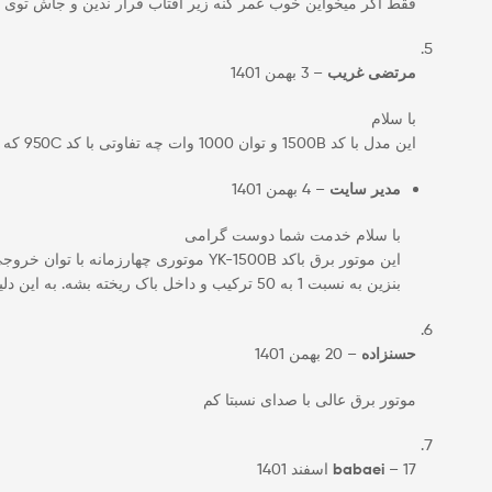
فقط اگر میخواین خوب عمر کنه زیر آفتاب قرار ندین و جاش توی 
مرتضی غریب
–
3 بهمن 1401
با سلام
این مدل با کد 1500B و توان 1000 وات چه تفاوتی با کد 950C که در سایت دارید و 700 وات هست داره؟ فقط اختلاف توان 300 واتی هست یا آپشن های اضافه تری داره؟
مدیر سایت
–
4 بهمن 1401
با سلام خدمت شما دوست گرامی
بنزین به نسبت 1 به 50 ترکیب و داخل باک ریخته بشه. به این دلیل کد 950C ارزان تر و سبک تر است اما طول عمر کمتر ، صدای و لرزش بیشتری نسبت به کد YK-1500B دارد.
حسنزاده
–
20 بهمن 1401
موتور برق عالی با صدای نسبتا کم
17 اسفند 1401
–
babaei