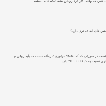
 کنین که وقتی کار کرد روشن بشه دیگه عالی میشه
این موتور برق باکد YK-1500B موتوری چهارزمانه با توان خروجی 1000 وات هست به این معنی که مخزن سوخت و روغن به صورت جداگانه هست در صورتی که کد 950C موتوری 2 زمانه هست که باید روغن و