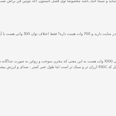
سایه و نسبتا خنک باشه مخصوصا توی فصل تابستون. اگه بتونین فن براش نصب