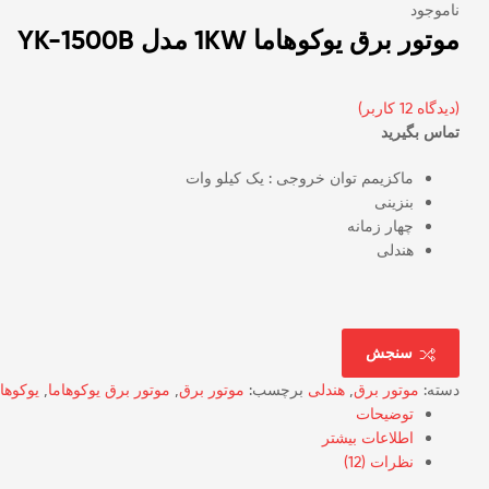
ناموجود
موتور برق یوکوهاما 1KW مدل YK-1500B
(دیدگاه
12
کاربر)
تماس بگیرید
ماکزیمم توان خروجی : یک کیلو وات
بنزینی
چهار زمانه
هندلی
سنجش
دسته:
موتور برق
,
هندلی
برچسب:
موتور برق
,
موتور برق یوکوهاما
,
یوکوها
توضیحات
اطلاعات بیشتر
نظرات (12)