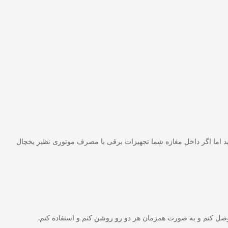
ی روشنایی استفاده بشه میتونید حدود 130 عدد لامپ هالوژن 7 وات رو با اون روشن کنید اما اگر داخل مغازه شما تجهیزات برقی با مصرف موتوری نظیر یخچال