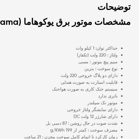
توضیحات
مشخصات موتور برق یوکوهاما (Yokohama) یک کیلو وات مدل YK-1500B :
حداکثر توان: 1 کیلو وات
ولتاژ : 220 ولت (تکفاز)
سیم پیچ موتور : مسی
نوع سوخت : بنزین
دارای دو پلاگ خروجی 220 ولت
قابلیت استارت به صورت هندلی
سیستم خنک کاری به صورت هواخنک
باتری ندارد
موتور تک سیلندر
دارای نمایشگر ولتاژ خروجی
دارای شارژر 12 ولت DC
شدت صوت در حال روشن : 87 دسی بل
مصرف سوخت : کمتر از 199 g/KWh
زمان کارکرد تا اتمام کامل سوخت مخزن : 21 ساعت