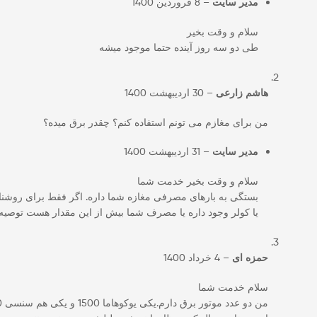
مدیر سایت
–
8 فروردین 1400
سلام و وقت بخیر
طی دو سه روز آینده حتما موجود میشه
هاشم زارعی
–
30 اردیبهشت 1400
من برای مغازم می تونم استفاده کنم؟ چقدر برق میده؟
مدیر سایت
–
31 اردیبهشت 1400
سلام و وقت بخیر خدمت شما
یا کولر وجود داره یا مصرف شما بیش از این مقدار هست توصیه می 
حمزه ای
–
4 خرداد 1400
سلام خدمت شما
من دو عدد موتور برق دارم.یکی یوکوهاما 1500 و یکی هم سنسی 3600 هست می خواستم سوال کنم آیا میتونم خروجی موتور برق ها رو به هم وصل کنم و به صورت همزمان هر دو رو روشن کنم و استفاده کنم.