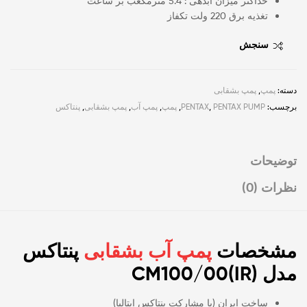
حداکثر میزان آبدهی : 5.4 مترمکعب بر ساعت
تغذیه برق 220 ولت تکفاز
سنجش
دسته:
پمپ
,
پمپ بشقابی
برچسب:
PENTAX PUMP
,
PENTAX
,
پمپ
,
پمپ آب
,
پمپ بشقابی
,
پنتاکس
توضیحات
نظرات (0)
مشخصات
پمپ آب بشقابی
پنتاکس
مدل (IR)CM100/00
ساخت ایران (با مشارکت پنتاکس ایتالیا)