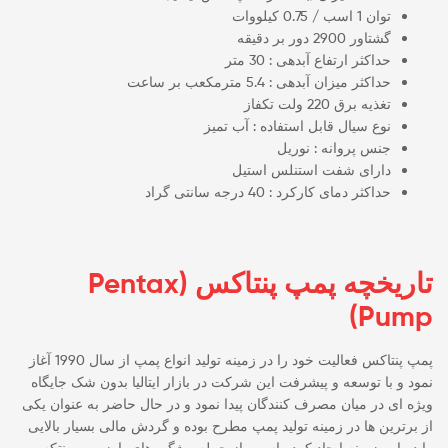
توان 1 اسب / 0.75 کیلووات
گشتاور 2900 دور بر دقیقه
حداکثر ارتفاع آبدهی : 30 متر
حداکثر میزان آبدهی : 5.4 مترمکعب بر ساعت
تغذیه برق 220 ولت تکفاز
نوع سیال قابل استفاده : آب تمیز
جنس پروانه : نوریل
دارای شفت استنلس استیل
حداکثر دمای کارکرد : 40 درجه سانتی گراد
تاریخچه پمپ پنتاکس (Pentax
Pump)
پمپ پنتاکس فعالیت خود را در زمینه تولید انواع پمپ از سال 1990 آغاز
نمود و با توسعه و پیشرفت این شرکت در بازار ایتالیا بدون شک جایگاه
ویژه ای در میان مصرف کنندگان پیدا نمود و در حال حاضر به عنوان یکی
از برترین ها در زمینه تولید پمپ مطرح بوده و گردش مالی بسیار بالایی
را در این زمینه ایجاد کرده است. از جمله ویژگی های بارز پمپ پنتکس