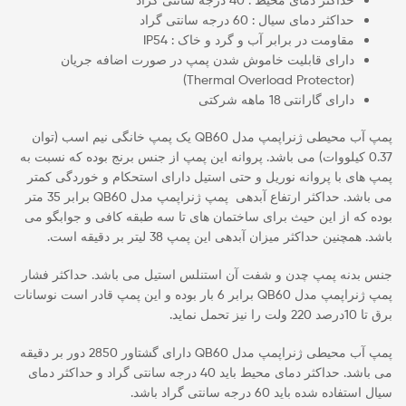
حداکثر دمای سیال : 60 درجه سانتی گراد
مقاومت در برابر آب و گرد و خاک : IP54
دارای قابلیت خاموش شدن پمپ در صورت اضافه جریان
(Thermal Overload Protector)
دارای گارانتی 18 ماهه شرکتی
پمپ آب محیطی ژنراپمپ مدل QB60 یک پمپ خانگی نیم اسب (توان
0.37 کیلووات) می باشد. پروانه این پمپ از جنس برنج بوده که نسبت به
پمپ های با پروانه نوریل و حتی استیل دارای استحکام و خوردگی کمتر
می باشد. حداکثر ارتفاع آبدهی پمپ ژنراپمپ مدل QB60 برابر 35 متر
بوده که از این حیث برای ساختمان های تا سه طبقه کافی و جوابگو می
باشد. همچنین حداکثر میزان آبدهی این پمپ 38 لیتر بر دقیقه است.
جنس بدنه پمپ چدن و شفت آن استنلس استیل می باشد. حداکثر فشار
پمپ ژنراپمپ مدل QB60 برابر 6 بار بوده و این پمپ قادر است نوسانات
برق تا 10درصد 220 ولت را نیز تحمل نماید.
پمپ آب محیطی ژنراپمپ مدل QB60 دارای گشتاور 2850 دور بر دقیقه
می باشد. حداکثر دمای محیط باید 40 درجه سانتی گراد و حداکثر دمای
سیال استفاده شده باید 60 درجه سانتی گراد باشد.