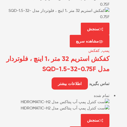
سنجش
مشاهده سریع
پمپ
,
کفکش
کفکش استریم 32 متر ،1 اینچ ، فلوتردار
مدل SQD-1.5-32-0.75F
تماس بگیرید
اطلاعات بیشتر
تمام شده
سنجش