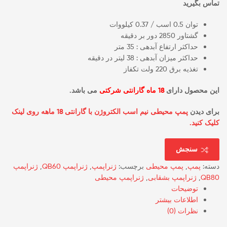
تماس بگیرید
توان 0.5 اسب / 0.37 کیلووات
گشتاور 2850 دور بر دقیقه
حداکثر ارتفاع آبدهی : 35 متر
حداکثر میزان آبدهی : 38 لیتر در دقیقه
تغذیه برق 220 ولت تکفاز
این محصول دارای
18 ماه گارانتی شرکتی
می باشد.
برای دیدن
پمپ محیطی نیم اسب الکتروژن با گارانتی 18 ماهه روی لینک
کلیک کنید.
سنجش
دسته:
پمپ
,
پمپ محیطی
برچسب:
ژنراپمپ
,
ژنراپمپ QB60
,
ژنراپمپ
QB80
,
ژنراپمپ بشقابی
,
ژنراپمپ محیطی
توضیحات
اطلاعات بیشتر
نظرات (0)