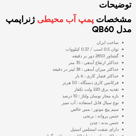
توضیحات
مشخصات
پمپ آب محیطی
ژنراپمپ
مدل QB60
ساخت ایران
توان 0.5 اسب / 0.37 کیلووات
گشتاور 2850 دور بر دقیقه
حداکثر ارتفاع آبدهی : 35 متر
حداکثر میزان آبدهی : 38 لیتر در دقیقه
حداکثر فشار کاری : 6 بار
فرکانس کاری دستگاه : 50 هرتز
تغذیه برق 220 ولت تکفاز
بازه مجاز نوسان ولتاژ : 10 درصد
نوع سیال قابل استفاده : آب تمیز
سیم پیچ موتور : مس خالص
جنس پروانه : برنجی
جنس بدنه : چدن
دارای شفت استنلس استیل
حداکثر دمای محیط : 40 درجه سانتی گراد