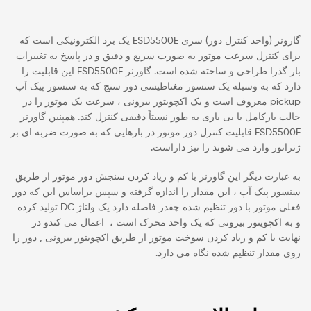
گارونر (واحد کنترل دور) سری ESD5500E یک برد الکترونیکی است که
برای کنترل سرعت موتور به صورت سریع و دقیق و در پاسخ به تغییرات
بار گذرا طراحی و ساخته شده است. گاورنر ESD5500E این قابلیت را
دارد که به وسیله یک سنسور مغناطیسی دور سنج که به سنسور پیک آپ
pickup معروف است و یک اکچویتور بیرونی ، سرعت یک موتور را در
حالت بارکامل یا بی باری به طور نسبتاً دقیقی کنترل کند. همپنین گاورنر
ESD5500E قابلیت کنترل دور موتور در بارهایی که به صورت ضربه ای بر
ژنراتور وارد می شوند را نیز داراست.
به عبارت دیگر این گاورنر با کم و زیاد کردن سنجش دور موتور از طریق
سنسور پیک آپ ، این مقدار را اندازه گرفته و سپس براساس این که دور
فعلی موتور با دور تنظیم شده چقدر فاصله دارد یک ولتاژ DC تولید کرده
و به اکچویتور بیرونی که یک واحد محرک است ، اعمال می کندو در
نهایت با کم و زیاد کردن سوخت موتور از طریق اکچویتور بیرونی , دور را
روی مقدار تنظیم شده نگاه می دارد.