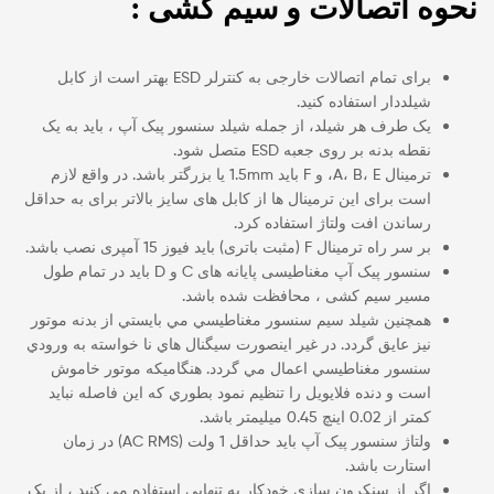
نحوه اتصالات و سیم کشی :
برای تمام اتصالات خارجی به کنترلر ESD بهتر است از کابل
شیلددار استفاده کنید.
یک طرف هر شیلد، از جمله شیلد سنسور پیک آپ ، باید به یک
نقطه بدنه بر روی جعبه ESD متصل شود.
ترمینال A، B، E، و F باید 1.5mm یا بزرگتر باشد. در واقع لازم
است برای این ترمینال ها از کابل های سایز بالاتر برای به حداقل
رساندن افت ولتاژ استفاده کرد.
بر سر راه ترمینال F (مثبت باتری) باید فیوز 15 آمپری نصب باشد.
سنسور پیک آپ مغناطیسی پایانه های C و D باید در تمام طول
مسیر سیم کشی ، محافظت شده باشد.
همچنين شيلد سيم سنسور مغناطيسي مي بايستي از بدنه موتور
نيز عايق گردد. در غير اينصورت سيگنال هاي نا خواسته به ورودي
سنسور مغناطيسي اعمال مي گردد. هنگاميكه موتور خاموش
است و دنده فلايويل را تنظيم نمود بطوري كه اين فاصله نبايد
كمتر از 0.02 اینچ 0.45 میلیمتر باشد.
ولتاژ سنسور پیک آپ باید حداقل 1 ولت (AC RMS) در زمان
استارت باشد.
اگر از سنکرون سازی خودکار به تنهایی استفاده می کنید ، از یک