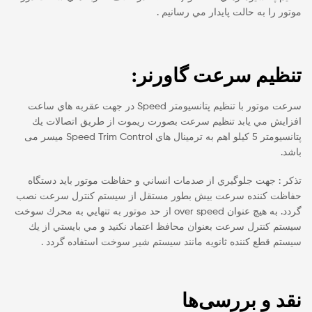
موتور را به حالت پايدار مي رسانيم .
تنظيم سرعت گاورنر:
سرعت موتور با تنظيم پتانسيومتر Speed در جهت عقربه هاي ساعت
افزايش مي يابد تنظيم سرعت بصورت ريموت از طريق اتصالات يك
پتانسيومتر 5 کیلو اهم به ترمينال هاي Speed Trim Control میسر می
باشد.
تذکر : جهت جلوگيري از صدمات انساني و حفاظت موتور بايد دستگاه
حفاظت كننده سرعت بيش بطور مستقل از سيستم كنترل سرعت نصب
گردد. به هيچ عنوان over speed از حد موتور به تنهایي به محرك سوخت
سيستم كنترل سرعت بعنوان محافظ اعتماد نکنید و مي بايستي از يك
سيستم قطع كننده ثانويه مانند سيستم شير سوخت استفاده گردد .
نقد و بررسی‌ها