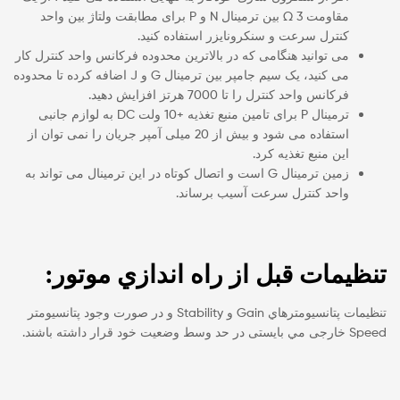
مقاومت 3 Ω بین ترمینال N و P برای مطابقت ولتاژ بین واحد
کنترل سرعت و سنکرونایزر استفاده کنید.
می توانید هنگامی که در بالاترین محدوده فرکانس واحد کنترل کار
می کنید، یک سیم جامپر بین ترمینال G و J اضافه کرده تا محدوده
فرکانس واحد کنترل را تا 7000 هرتز افزایش دهید.
ترمینال P برای تامین منبع تغذیه +10 ولت DC به لوازم جانبی
استفاده می شود و بیش از 20 میلی آمپر جریان را نمی توان از
این منبع تغذیه کرد.
زمین ترمینال G است و اتصال کوتاه در این ترمینال می تواند به
واحد کنترل سرعت آسیب برساند.
تنظيمات قبل از راه اندازي موتور:
تنظيمات پتانسيومترهاي Gain و Stability و در صورت وجود پتانسيومتر
Speed خارجی مي بايستی در حد وسط وضعيت خود قرار داشته باشند.