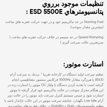
تنظيمات موجود برروي
پتانسيومترهاي ESD 5500E :
Starting Fuel در حد ماكزيميم خود و در جهت حركت عقربه هاي ساعت
(بيشترين مقدار سوخت)
Speed Ramping در حد مينيمم در خلاف حركت عقربه هاي ساعت (
سريعترين حالت سرعت گیری )
استارت موتور:
تنظيم سرعت اوليه دستگاه در كارخانه تقريبا ” نزديك به سرعت آرام
(IDLE) يا هرزگرد معادل 1000Hz فركانس سنسور مغناطيسي انجام
گرفته است با تغذيه كردن دستگاه با ولتاژ DC موتور را استارت زده در
اين هنگام محرك سوخت در حالت ماكزيميم خود قرار گرفته تا موتور
استارت شود و سپس سيستم كنترل سرعت بايد موتور را در حالت دور
آرام Low Idle نگهدارد .چنانچه سرعت موتور در اين حالت ناپايدار باشد با
تنظيم پتانسيومترهاي Gain و Stability در خلاف عقربه هاي ساعت دور