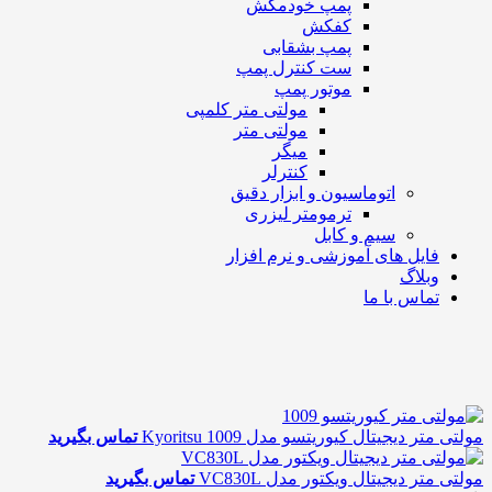
پمپ خودمکش
کفکش
پمپ بشقابی
ست کنترل پمپ
موتور پمپ
مولتی متر کلمپی
مولتی متر
میگر
کنترلر
اتوماسیون و ابزار دقیق
ترمومتر لیزری
سیم و کابل
فایل های آموزشی و نرم افزار
وبلاگ
تماس با ما
مولتی متر دیجیتال کیوریتسو مدل Kyoritsu 1009
تماس بگیرید
مولتی متر دیجیتال ویکتور مدل VC830L
تماس بگیرید