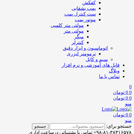
کفکش
پمپ بشقابی
ست کنترل پمپ
موتور پمپ
مولتی متر کلمپی
مولتی متر
میگر
کنترلر
اتوماسیون و ابزار دقیق
ترمومتر لیزری
سیم و کابل
فایل های آموزشی و نرم افزار
وبلاگ
تماس با ما
0
0
0
تومان
0
0
تومان
منو
0
0
تومان
منو
جستجو برای:
جستجو
۹۸-۸۱-۳۸۳۱۶۵۷۸+
تماس با پشتیبانی
درساعت اداری