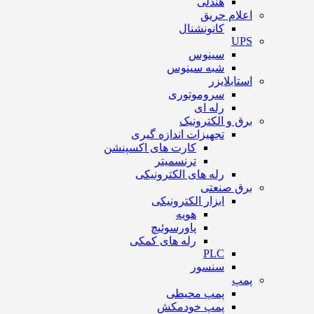
هندلی
اعلام حریق
کانونشنال
UPS
سینوس
شبه سینوس
استابلایزر
سروموتوری
رله ای
برق و الکترونیک
تجهیزات اندازه گیری
کارت های اکسپنشن
ترنسمیتر
رله های الکترونیکی
برق صنعتی
ابزار الکترونیکی
هویه
پاورسوئیچ
رله های کمکی
PLC
سنسور
پمپ
پمپ محیطی
پمپ خودمکش