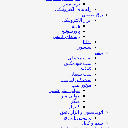
ترنسمیتر
رله های الکترونیکی
برق صنعتی
ابزار الکترونیکی
هویه
پاورسوئیچ
رله های کمکی
PLC
سنسور
پمپ
پمپ محیطی
پمپ خودمکش
کفکش
پمپ بشقابی
ست کنترل پمپ
موتور پمپ
مولتی متر کلمپی
مولتی متر
میگر
کنترلر
اتوماسیون و ابزار دقیق
ترمومتر لیزری
سیم و کابل