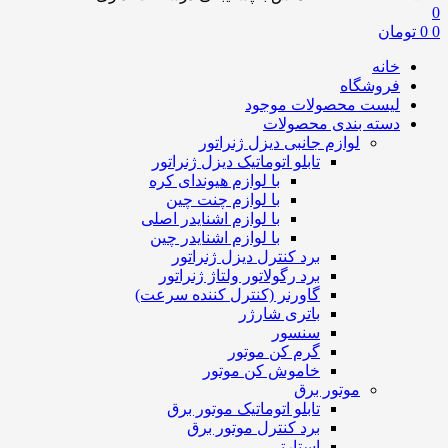
0
0
0
تومان
خانه
فروشگاه
لیست محصولات موجود
دسته بندی محصولات
لوازم جانبی دیزل ژنراتور
تابلو اتوماتیک دیزل ژنراتور
با لوازم هیوندای کره
با لوازم چنت چین
با لوازم اشنایدر اصلی
با لوازم اشنایدر چین
برد کنترل دیزل ژنراتور
برد رگولاتور ولتاژ ژنراتور
گاورنر (کنترل کننده سرعت)
باتری شارژر
سنسور
گرم کن موتور
خاموش کن موتور
موتور برق
تابلو اتوماتیک موتور برق
برد کنترل موتور برق
استارتی