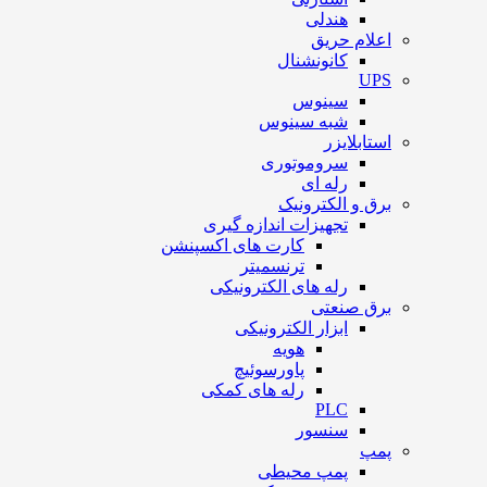
هندلی
اعلام حریق
کانونشنال
UPS
سینوس
شبه سینوس
استابلایزر
سروموتوری
رله ای
برق و الکترونیک
تجهیزات اندازه گیری
کارت های اکسپنشن
ترنسمیتر
رله های الکترونیکی
برق صنعتی
ابزار الکترونیکی
هویه
پاورسوئیچ
رله های کمکی
PLC
سنسور
پمپ
پمپ محیطی