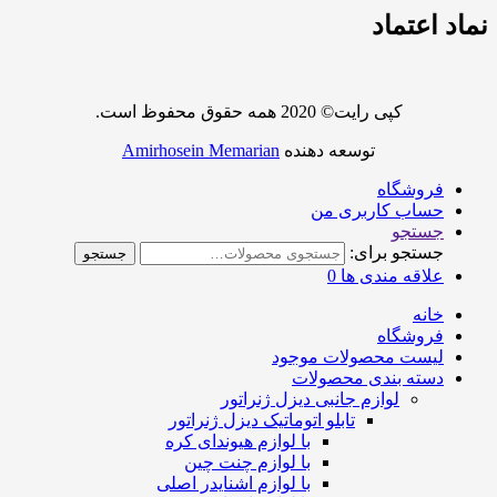
نماد اعتماد
کپی رایت© 2020 همه حقوق محفوظ است.
توسعه دهنده
Amirhosein Memarian
فروشگاه
حساب کاربری من
جستجو
جستجو برای:
جستجو
علاقه مندی ها
0
خانه
فروشگاه
لیست محصولات موجود
دسته بندی محصولات
لوازم جانبی دیزل ژنراتور
تابلو اتوماتیک دیزل ژنراتور
با لوازم هیوندای کره
با لوازم چنت چین
با لوازم اشنایدر اصلی