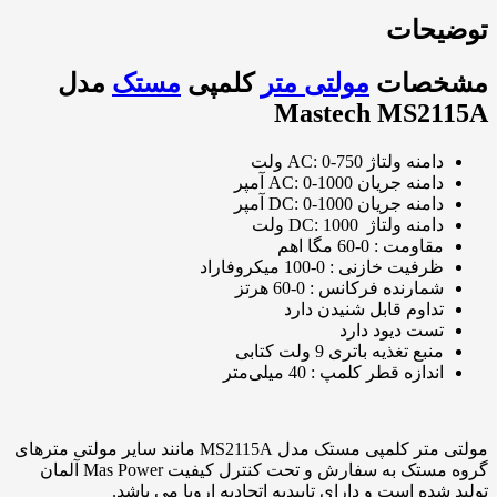
توضیحات
مشخصات
مولتی متر
کلمپی
مستک
مدل
Mastech MS2115A
دامنه ولتاژ AC: 0-750 ولت
دامنه جریان AC: 0-1000 آمپر
دامنه جریان DC: 0-1000 آمپر
دامنه ولتاژ DC: 1000 ولت
مقاومت : 0-60 مگا اهم
ظرفیت خازنی : 0-100 میکروفاراد
شمارنده فرکانس : 0-60 هرتز
تداوم قابل شنیدن دارد
تست دیود دارد
منبع تغذیه باتری 9 ولت کتابی
اندازه قطر کلمپ : 40 میلی‌متر
مولتی متر کلمپی مستک مدل MS2115A مانند سایر مولتی مترهای
گروه مستک به سفارش و تحت کنترل کیفیت Mas Power آلمان
تولید شده است و دارای تاییدیه اتحادیه اروپا می باشد.