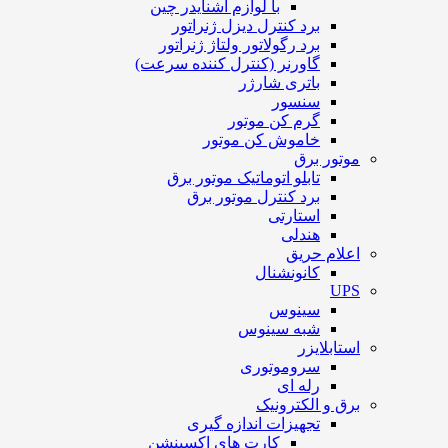
با لوازم اشنایدر چین
برد کنترل دیزل ژنراتور
برد رگولاتور ولتاژ ژنراتور
گاورنر (کنترل کننده سرعت)
باتری شارژر
سنسور
گرم کن موتور
خاموش کن موتور
موتور برق
تابلو اتوماتیک موتور برق
برد کنترل موتور برق
استارتی
هندلی
اعلام حریق
کانونشنال
UPS
سینوس
شبه سینوس
استابلایزر
سروموتوری
رله ای
برق و الکترونیک
تجهیزات اندازه گیری
کارت های اکسپنشن