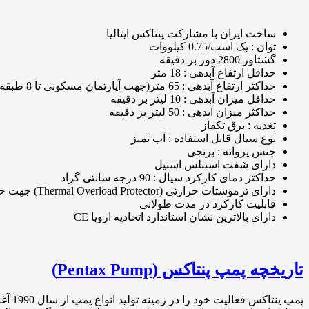
ساخت ایران با مشارکت پنتاکس ایتالیا
توان : یک اسب/0.75 کیلووات
گشتاور 2800 دور بر دقیقه
حداقل ارتفاع آبدهی : 18 متر
حداکثر ارتفاع آبدهی : 65 متر(جهت آپارتمان مسکونی تا 8 طبقه)
حداقل میزان آبدهی : 10 لیتر بر دقیقه
حداکثر میزان آبدهی : 50 لیتر بر دقیقه
تغذیه : برق تکفاز
نوع سیال قابل استفاده : آب تمیز
جنس پروانه : برنجی
دارای شفت استنلس استیل
حداکثر دمای کارکرد سیال : 90 درجه سانتی گراد
دارای ترموستات حرارتی (Thermal Overload Protector) جهت حفاظت موتور در صورت قطع آب
قابلیت کارکرد در مدت طولانی
دارای بالاترین نشان استاندارد اتحادیه اروپا CE
تاریخچه پمپ پنتاکس (Pentax Pump)
پمپ 