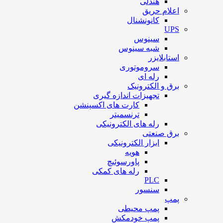
هندلی
اعلام حریق
کانونشنال
UPS
سینوس
شبه سینوس
استابلایزر
سروموتوری
رله ای
برق و الکترونیک
تجهیزات اندازه گیری
کارت های اکسپنشن
ترنسمیتر
رله های الکترونیکی
برق صنعتی
ابزار الکترونیکی
هویه
پاورسوئیچ
رله های کمکی
PLC
سنسور
پمپ
پمپ محیطی
پمپ خودمکش