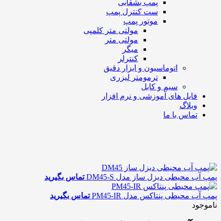
پمپ بشقابی
ست کنترل پمپ
موتور پمپ
مولتی متر کلمپی
مولتی متر
میگر
کنترلر
اتوماسیون و ابزار دقیق
ترمومتر لیزری
سیم و کابل
فایل های آموزشی و نرم افزار
وبلاگ
تماس با ما
پمپ آب محیطی دیزل ساز مدل DM45-S
تماس بگیرید
پمپ آب محیطی پنتاکس مدل PM45-IR
تماس بگیرید
ناموجود