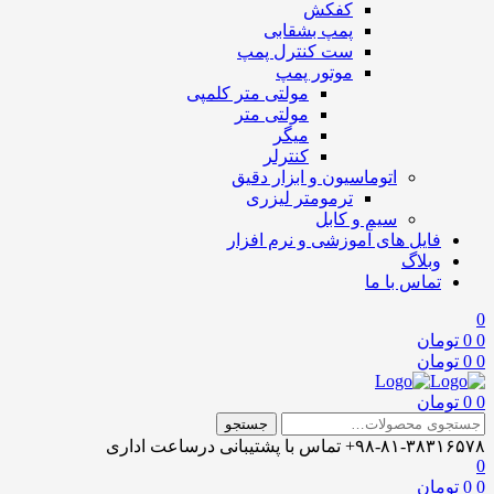
کفکش
پمپ بشقابی
ست کنترل پمپ
موتور پمپ
مولتی متر کلمپی
مولتی متر
میگر
کنترلر
اتوماسیون و ابزار دقیق
ترمومتر لیزری
سیم و کابل
فایل های آموزشی و نرم افزار
وبلاگ
تماس با ما
0
0
0
تومان
0
0
تومان
منو
0
0
تومان
منو
جستجو
جستجو
برای:
۹۸-۸۱-۳۸۳۱۶۵۷۸+
تماس با پشتیبانی
درساعت اداری
0
0
0
تومان