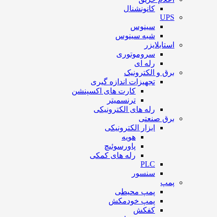
کانونشنال
UPS
سینوس
شبه سینوس
استابلایزر
سروموتوری
رله ای
برق و الکترونیک
تجهیزات اندازه گیری
کارت های اکسپنشن
ترنسمیتر
رله های الکترونیکی
برق صنعتی
ابزار الکترونیکی
هویه
پاورسوئیچ
رله های کمکی
PLC
سنسور
پمپ
پمپ محیطی
پمپ خودمکش
کفکش