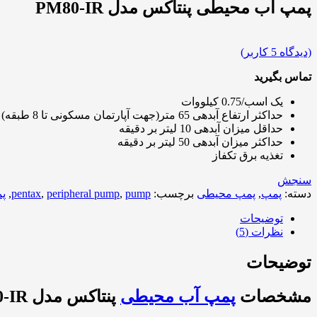
پمپ آب محیطی پنتاکس مدل PM80-IR
(دیدگاه
5
کاربر)
تماس بگیرید
یک اسب/0.75 کیلووات
حداکثر ارتفاع آبدهی 65 متر(جهت آپارتمان مسکونی تا 8 طبقه)
حداقل میزان آبدهی 10 لیتر بر دقیقه
حداکثر میزان آبدهی 50 لیتر بر دقیقه
تغذیه برق تکفاز
سنجش
دسته:
پمپ
,
پمپ محیطی
برچسب:
pump
,
peripheral pump
,
pentax
,
پ
توضیحات
نظرات (5)
توضیحات
مشخصات
پمپ آب محیطی
پنتاکس مدل PM80-IR