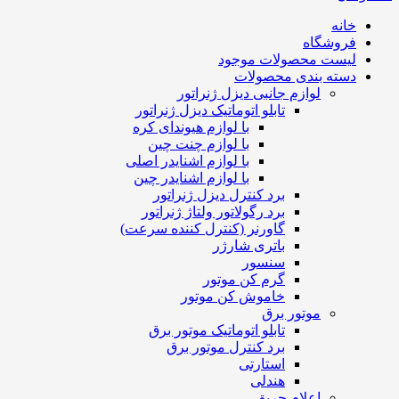
خانه
فروشگاه
لیست محصولات موجود
دسته بندی محصولات
لوازم جانبی دیزل ژنراتور
تابلو اتوماتیک دیزل ژنراتور
با لوازم هیوندای کره
با لوازم چنت چین
با لوازم اشنایدر اصلی
با لوازم اشنایدر چین
برد کنترل دیزل ژنراتور
برد رگولاتور ولتاژ ژنراتور
گاورنر (کنترل کننده سرعت)
باتری شارژر
سنسور
گرم کن موتور
خاموش کن موتور
موتور برق
تابلو اتوماتیک موتور برق
برد کنترل موتور برق
استارتی
هندلی
اعلام حریق